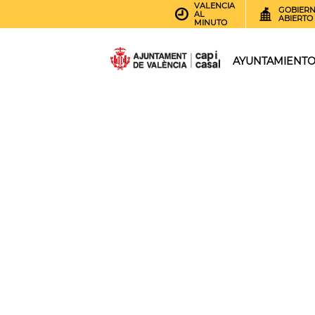
VALENCIA
GOBIER
AL
ABIERTO
MINUTO
AYUNTAMIENT