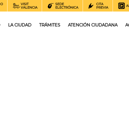
NO
VISIT
SEDE
CITA
A
VALENCIA
ELECTRÓNICA
PREVIA
O
LA CIUDAD
TRÁMITES
ATENCIÓN CIUDADANA
A