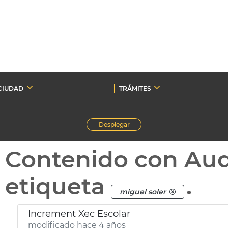
CIUDAD
TRÁMITES
Desplegar
Contenido con Au
etiqueta
.
miguel soler
Increment Xec Escolar
modificado hace 4 años