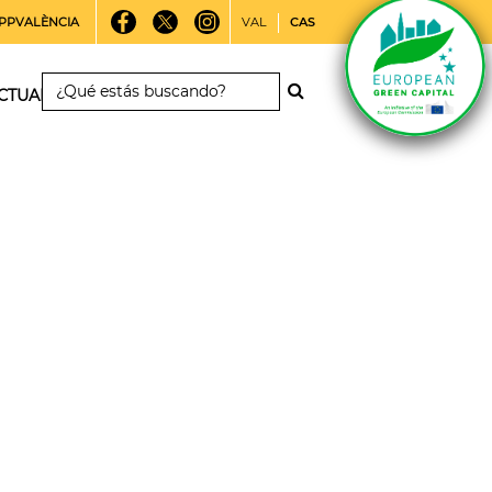
PPVALÈNCIA
VAL
CAS
CTUALIDAD