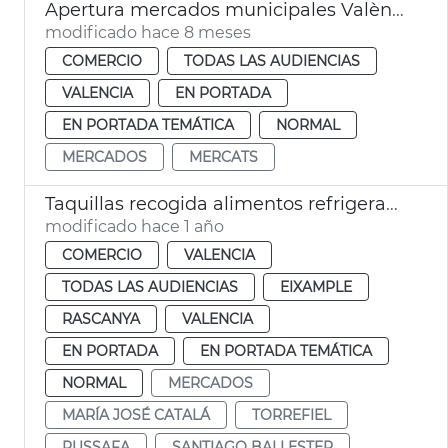
Apertura mercados municipales València Día de la Constitución
modificado hace 8 meses
COMERCIO
TODAS LAS AUDIENCIAS
VALENCIA
EN PORTADA
EN PORTADA TEMÁTICA
NORMAL
MERCADOS
MERCATS
Taquillas recogida alimentos refrigerados mercados Russafa Torrefiel
modificado hace 1 año
COMERCIO
VALENCIA
TODAS LAS AUDIENCIAS
EIXAMPLE
RASCANYA
VALENCIA
EN PORTADA
EN PORTADA TEMÁTICA
NORMAL
MERCADOS
MARÍA JOSÉ CATALÁ
TORREFIEL
RUSSAFA
SANTIAGO BALLESTER