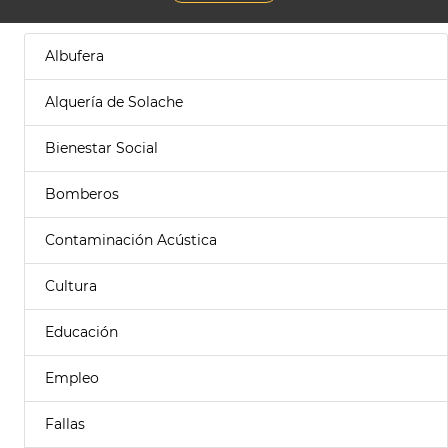
Albufera
Alquería de Solache
Bienestar Social
Bomberos
Contaminación Acústica
Cultura
Educación
Empleo
Fallas