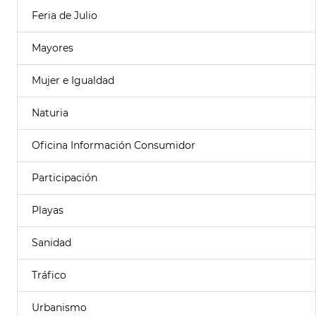
Feria de Julio
Mayores
Mujer e Igualdad
Naturia
Oficina Información Consumidor
Participación
Playas
Sanidad
Tráfico
Urbanismo