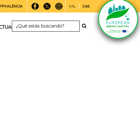
PPVALÈNCIA
VAL
CAS
CTUALIDAD