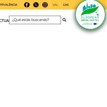
PPVALÈNCIA
VAL
CAS
CTUALIDAD