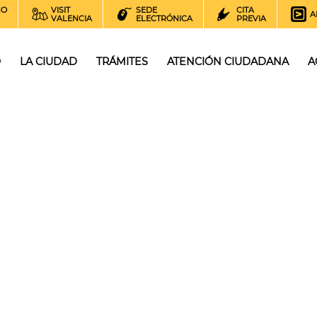
NO
VISIT
SEDE
CITA
A
VALENCIA
ELECTRÓNICA
PREVIA
O
LA CIUDAD
TRÁMITES
ATENCIÓN CIUDADANA
A