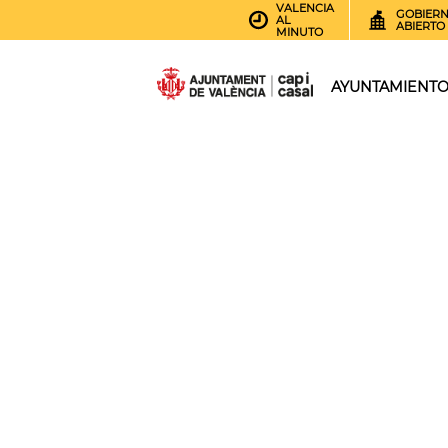
VALENCIA
GOBIER
AL
ABIERTO
MINUTO
AYUNTAMIENT