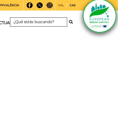
PPVALÈNCIA
VAL
CAS
CTUALIDAD