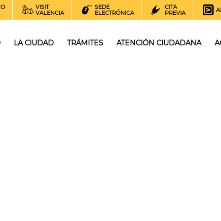
NO
VISIT
SEDE
CITA
A
VALENCIA
ELECTRÓNICA
PREVIA
O
LA CIUDAD
TRÁMITES
ATENCIÓN CIUDADANA
A