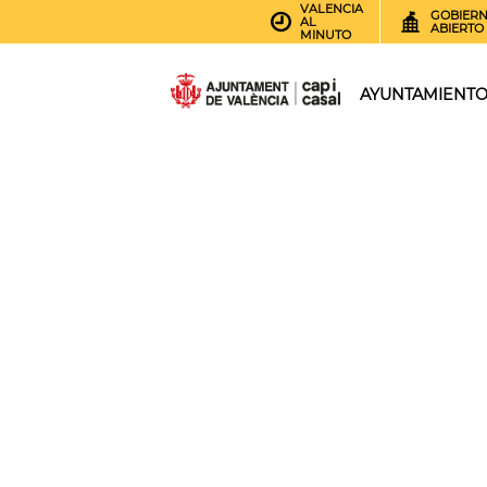
VALENCIA
GOBIER
AL
ABIERTO
MINUTO
AYUNTAMIENT