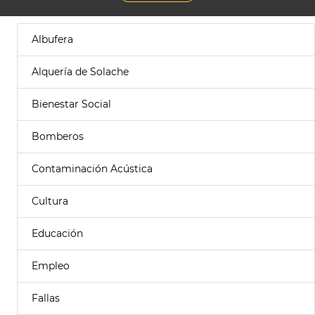
Albufera
Alquería de Solache
Bienestar Social
Bomberos
Contaminación Acústica
Cultura
Educación
Empleo
Fallas