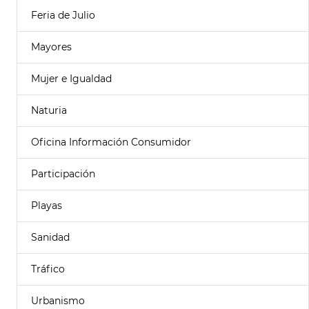
Feria de Julio
Mayores
Mujer e Igualdad
Naturia
Oficina Información Consumidor
Participación
Playas
Sanidad
Tráfico
Urbanismo