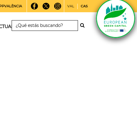
PPVALÈNCIA
VAL
CAS
CTUALIDAD