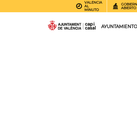
VALENCIA
GOBIER
AL
ABIERTO
MINUTO
AYUNTAMIENT