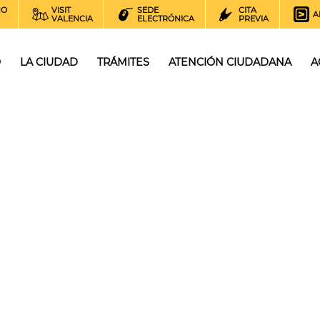
NO
VISIT
SEDE
CITA
A
VALENCIA
ELECTRÓNICA
PREVIA
O
LA CIUDAD
TRÁMITES
ATENCIÓN CIUDADANA
A