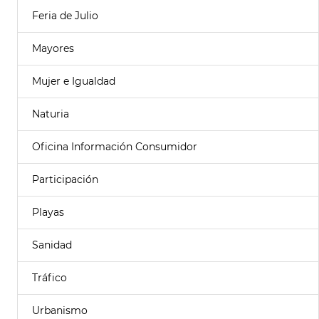
Feria de Julio
Mayores
Mujer e Igualdad
Naturia
Oficina Información Consumidor
Participación
Playas
Sanidad
Tráfico
Urbanismo