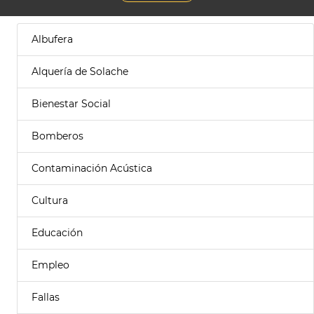
Albufera
Alquería de Solache
Bienestar Social
Bomberos
Contaminación Acústica
Cultura
Educación
Empleo
Fallas