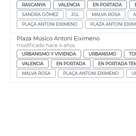
RASCANYA
VALENCIA
EN PORTADA
SANDRA GÓMEZ
JGL
MALVA ROSA
A
PLAÇA ANTONI EIXIMENO
PLAZA ANTONI EIXI
Plaza Músico Antoni Eiximeno
modificado hace 4 años
URBANISMO Y VIVIENDA
URBANISMO
TO
VALENCIA
EN PORTADA
EN PORTADA TE
MALVA ROSA
PLAÇA ANTONI EIXIMENO
U