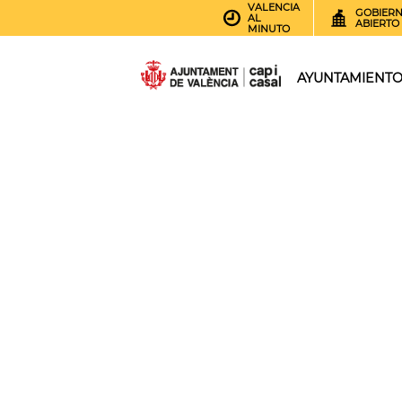
VALENCIA
GOBIER
AL
ABIERTO
MINUTO
AYUNTAMIENT