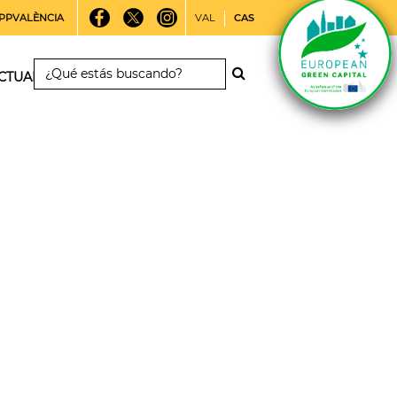
PPVALÈNCIA
VAL
CAS
CTUALIDAD