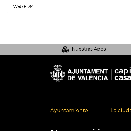
Web FDM
Nuestras Apps
Ayuntamiento
La ciud