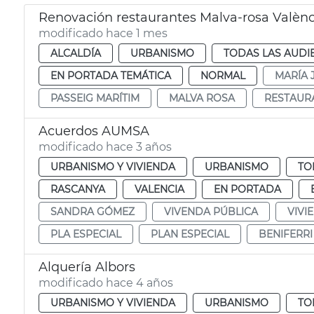
Renovación restaurantes Malva-rosa Valènc
modificado hace 1 mes
ALCALDÍA
URBANISMO
TODAS LAS AUDI
EN PORTADA TEMÁTICA
NORMAL
MARÍA 
PASSEIG MARÍTIM
MALVA ROSA
RESTAUR
Acuerdos AUMSA
modificado hace 3 años
URBANISMO Y VIVIENDA
URBANISMO
TO
RASCANYA
VALENCIA
EN PORTADA
SANDRA GÓMEZ
VIVENDA PÚBLICA
VIVI
PLA ESPECIAL
PLAN ESPECIAL
BENIFERRI
Alquería Albors
modificado hace 4 años
URBANISMO Y VIVIENDA
URBANISMO
TO