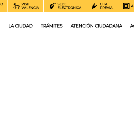
NO
VISIT
SEDE
CITA
A
VALENCIA
ELECTRÓNICA
PREVIA
O
LA CIUDAD
TRÁMITES
ATENCIÓN CIUDADANA
A