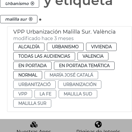
y etiqueta
Urbanismo
.
malilla sur
VPP Urbanización Malilla Sur. València
modificado hace 3 meses
ALCALDÍA
URBANISMO
VIVIENDA
TODAS LAS AUDIENCIAS
VALENCIA
EN PORTADA
EN PORTADA TEMÁTICA
NORMAL
MARÍA JOSÉ CATALÁ
URBANITZACIÓ
URBANIZACIÓN
VPP
LA FE
MALILLA SUD
MALILLA SUR
Nuestras Apps
Páginas de Interés