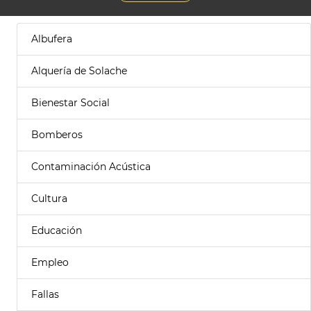
Albufera
Alquería de Solache
Bienestar Social
Bomberos
Contaminación Acústica
Cultura
Educación
Empleo
Fallas