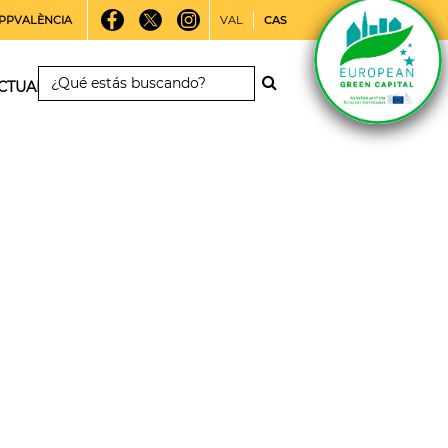
PPVALÈNCIA
VAL
CAS
CTUALIDAD