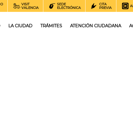
NO
VISIT
SEDE
CITA
A
VALENCIA
ELECTRÓNICA
PREVIA
O
LA CIUDAD
TRÁMITES
ATENCIÓN CIUDADANA
A