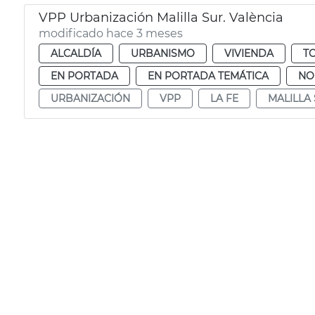
VPP Urbanización Malilla Sur. València
modificado hace 3 meses
ALCALDÍA
URBANISMO
VIVIENDA
T
EN PORTADA
EN PORTADA TEMÁTICA
NO
URBANIZACIÓN
VPP
LA FE
MALILLA