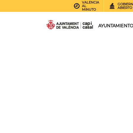
VALENCIA
GOBIER
AL
ABIERTO
MINUTO
AYUNTAMIENT