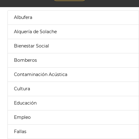
Albufera
Alquería de Solache
Bienestar Social
Bomberos
Contaminación Acústica
Cultura
Educación
Empleo
Fallas