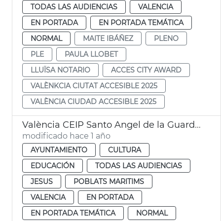
TODAS LAS AUDIENCIAS
VALENCIA
EN PORTADA
EN PORTADA TEMÁTICA
NORMAL
MAITE IBÁÑEZ
PLENO
PLE
PAULA LLOBET
LLUÏSA NOTARIO
ACCES CITY AWARD
VALÈNKCIA CIUTAT ACCESIBLE 2025
VALÈNCIA CIUDAD ACCESIBLE 2025
València CEIP Santo Angel de la Guarda y CEIP San José de Calasanz
modificado hace 1 año
AYUNTAMIENTO
CULTURA
EDUCACIÓN
TODAS LAS AUDIENCIAS
JESUS
POBLATS MARITIMS
VALENCIA
EN PORTADA
EN PORTADA TEMÁTICA
NORMAL