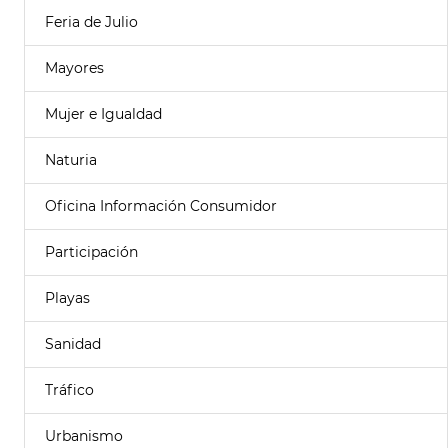
Feria de Julio
Mayores
Mujer e Igualdad
Naturia
Oficina Información Consumidor
Participación
Playas
Sanidad
Tráfico
Urbanismo