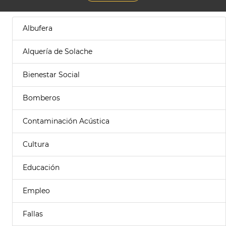
Albufera
Alquería de Solache
Bienestar Social
Bomberos
Contaminación Acústica
Cultura
Educación
Empleo
Fallas