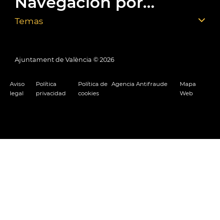
Navegación por...
Temas
Ajuntament de València ©
2026
Aviso
Política
Política de
Agencia Antifraude
Mapa
legal
privacidad
cookies
Web