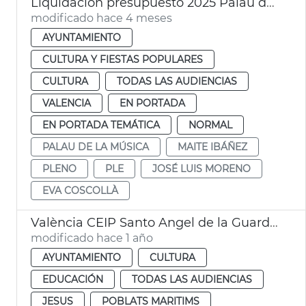
Liquidación presupuesto 2025 Palau de la Música València
modificado hace 4 meses
AYUNTAMIENTO
CULTURA Y FIESTAS POPULARES
CULTURA
TODAS LAS AUDIENCIAS
VALENCIA
EN PORTADA
EN PORTADA TEMÁTICA
NORMAL
PALAU DE LA MÚSICA
MAITE IBÁÑEZ
PLENO
PLE
JOSÉ LUIS MORENO
EVA COSCOLLÀ
València CEIP Santo Angel de la Guarda y CEIP San José de Calasanz
modificado hace 1 año
AYUNTAMIENTO
CULTURA
EDUCACIÓN
TODAS LAS AUDIENCIAS
JESUS
POBLATS MARITIMS