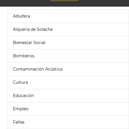
Albufera
Alquería de Solache
Bienestar Social
Bomberos
Contaminación Acústica
Cultura
Educación
Empleo
Fallas