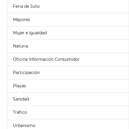
Feria de Julio
Mayores
Mujer e Igualdad
Naturia
Oficina Información Consumidor
Participación
Playas
Sanidad
Tráfico
Urbanismo