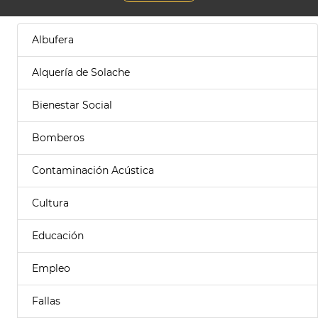
Albufera
Alquería de Solache
Bienestar Social
Bomberos
Contaminación Acústica
Cultura
Educación
Empleo
Fallas