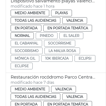
Dispositivo salvamento playas València eclipse
modificado hace 1 hora
MEDIO AMBIENTE
PLAYAS
TODAS LAS AUDIENCIAS
VALENCIA
EN PORTADA
EN PORTADA TEMÁTICA
NORMAL
PINEDO
EL SALER
EL CABANYAL
SOCORRISME
SOCORRISMO
LA MALVA ROSA
MÓNICA GIL
10K IBERCAJA
ECLIPSI
ECLIPSE
Restauración rocódromo Parco Central València
modificado hace 7 días
MEDIO AMBIENTE
VALENCIA
TODAS LAS AUDIENCIAS
VALENCIA
EN PORTADA
EN PORTADA TEMÁTICA