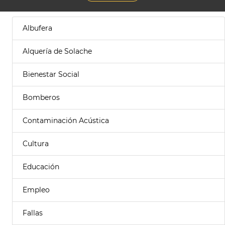
Albufera
Alquería de Solache
Bienestar Social
Bomberos
Contaminación Acústica
Cultura
Educación
Empleo
Fallas