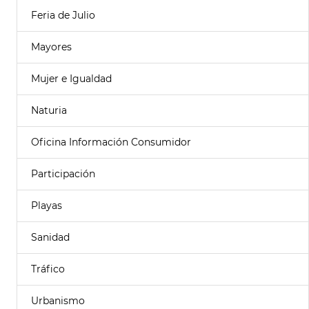
Feria de Julio
Mayores
Mujer e Igualdad
Naturia
Oficina Información Consumidor
Participación
Playas
Sanidad
Tráfico
Urbanismo