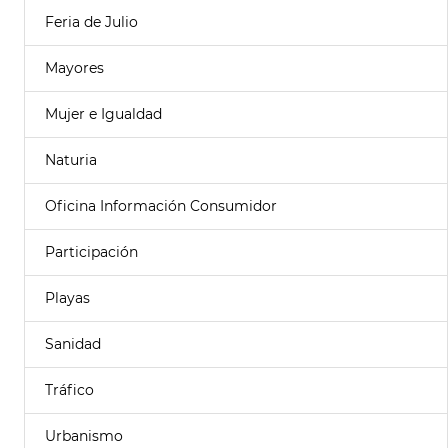
Feria de Julio
Mayores
Mujer e Igualdad
Naturia
Oficina Información Consumidor
Participación
Playas
Sanidad
Tráfico
Urbanismo