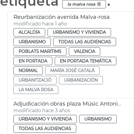
etiqueta
.
la malva rosa
Reurbanización avenida Malva-rosa
modificado hace 1 año
ALCALDÍA
URBANISMO Y VIVIENDA
URBANISMO
TODAS LAS AUDIENCIAS
POBLATS MARITIMS
VALENCIA
EN PORTADA
EN PORTADA TEMÁTICA
NORMAL
MARÍA JOSÉ CATALÁ
URBANITZACIÓ
URBANIZACIÓN
LA MALVA ROSA
Adjudicación obras plaza Músic Antoni Eiximeno
modificado hace 3 años
URBANISMO Y VIVIENDA
URBANISMO
TODAS LAS AUDIENCIAS