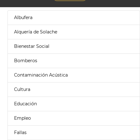
Albufera
Alquería de Solache
Bienestar Social
Bomberos
Contaminación Acústica
Cultura
Educación
Empleo
Fallas