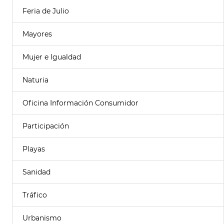
Feria de Julio
Mayores
Mujer e Igualdad
Naturia
Oficina Información Consumidor
Participación
Playas
Sanidad
Tráfico
Urbanismo