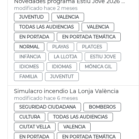
Novedades programa Estiu Jove 2026 València
modificado hace 2 meses
JUVENTUD
VALENCIA
TODAS LAS AUDIENCIAS
VALENCIA
EN PORTADA
EN PORTADA TEMÁTICA
NORMAL
PLAYAS
PLATGES
INFÀNCIA
LA LLOTJA
ESTIU JOVE
IDIOMES
IDIOMAS
MÓNICA GIL
FAMILIA
JUVENTUT
Simulacro incendio La Lonja València
modificado hace 6 meses
SEGURIDAD CIUDADANA
BOMBEROS
CULTURA
TODAS LAS AUDIENCIAS
CIUTAT VELLA
VALENCIA
EN PORTADA
EN PORTADA TEMÁTICA