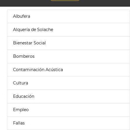
Albufera
Alquería de Solache
Bienestar Social
Bomberos
Contaminación Acústica
Cultura
Educación
Empleo
Fallas