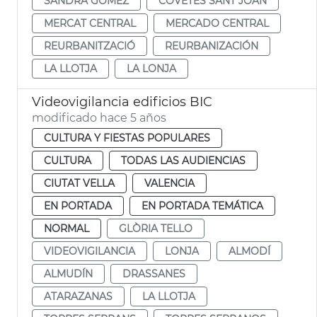
SANDRA GÓMEZ
COVETES SANT JOAN
MERCAT CENTRAL
MERCADO CENTRAL
REURBANITZACIÓ
REURBANIZACIÓN
LA LLOTJA
LA LONJA
Videovigilancia edificios BIC
modificado hace 5 años
CULTURA Y FIESTAS POPULARES
CULTURA
TODAS LAS AUDIENCIAS
CIUTAT VELLA
VALENCIA
EN PORTADA
EN PORTADA TEMÁTICA
NORMAL
GLÒRIA TELLO
VIDEOVIGILANCIA
LONJA
ALMODÍ
ALMUDÍN
DRASSANES
ATARAZANAS
LA LLOTJA