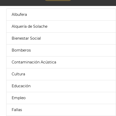
Albufera
Alquería de Solache
Bienestar Social
Bomberos
Contaminación Acústica
Cultura
Educación
Empleo
Fallas