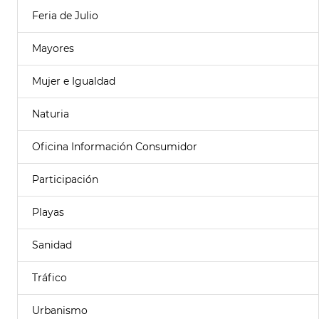
Feria de Julio
Mayores
Mujer e Igualdad
Naturia
Oficina Información Consumidor
Participación
Playas
Sanidad
Tráfico
Urbanismo