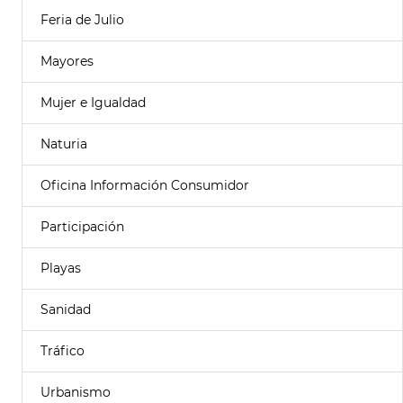
Feria de Julio
Mayores
Mujer e Igualdad
Naturia
Oficina Información Consumidor
Participación
Playas
Sanidad
Tráfico
Urbanismo