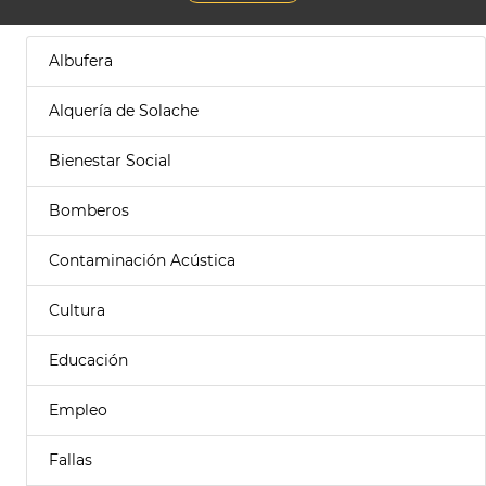
Albufera
Alquería de Solache
Bienestar Social
Bomberos
Contaminación Acústica
Cultura
Educación
Empleo
Fallas