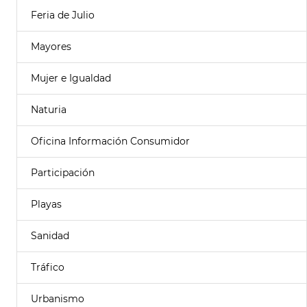
Feria de Julio
Mayores
Mujer e Igualdad
Naturia
Oficina Información Consumidor
Participación
Playas
Sanidad
Tráfico
Urbanismo