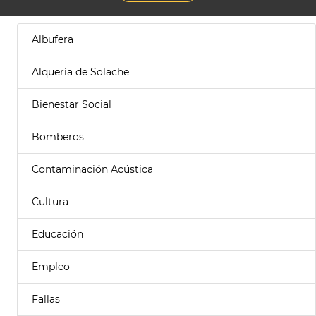
Albufera
Alquería de Solache
Bienestar Social
Bomberos
Contaminación Acústica
Cultura
Educación
Empleo
Fallas