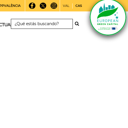
PPVALÈNCIA
VAL
CAS
CTUALIDAD