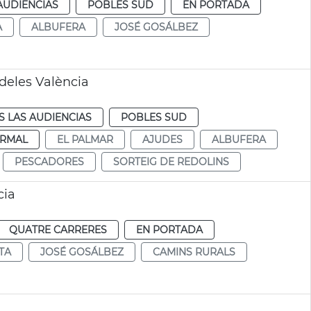
AUDIENCIAS
POBLES SUD
EN PORTADA
A
ALBUFERA
JOSÉ GOSÁLBEZ
deles València
 LAS AUDIENCIAS
POBLES SUD
RMAL
EL PALMAR
AJUDES
ALBUFERA
PESCADORES
SORTEIG DE REDOLINS
cia
QUATRE CARRERES
EN PORTADA
TA
JOSÉ GOSÁLBEZ
CAMINS RURALS