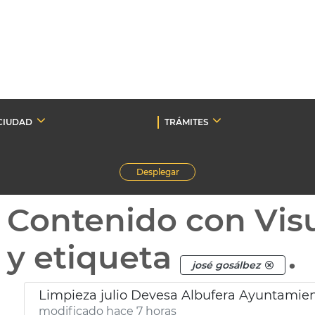
CIUDAD
TRÁMITES
Desplegar
Contenido con Vis
y etiqueta
.
josé gosálbez
Limpieza julio Devesa Albufera Ayuntamien
modificado hace 7 horas