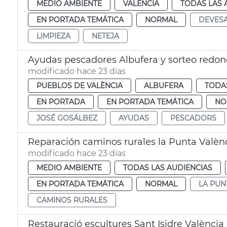
MEDIO AMBIENTE
VALENCIA
TODAS LAS 
EN PORTADA TEMÁTICA
NORMAL
DEVES
LIMPIEZA
NETEJA
Ayudas pescadores Albufera y sorteo redon
modificado hace 23 días
PUEBLOS DE VALÈNCIA
ALBUFERA
TODAS
EN PORTADA
EN PORTADA TEMÁTICA
NO
JOSÉ GOSÁLBEZ
AYUDAS
PESCADORS
Reparación caminos rurales la Punta Valèn
modificado hace 23 días
MEDIO AMBIENTE
TODAS LAS AUDIENCIAS
EN PORTADA TEMÁTICA
NORMAL
LA PUN
CAMINOS RURALES
Restauració escultures Sant Isidre València