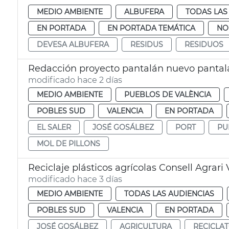
MEDIO AMBIENTE
ALBUFERA
TODAS LAS
EN PORTADA
EN PORTADA TEMÁTICA
NO
DEVESA ALBUFERA
RESIDUS
RESIDUOS
Redacción proyecto pantalán nuevo pantalá
modificado hace 2 días
MEDIO AMBIENTE
PUEBLOS DE VALÈNCIA
POBLES SUD
VALENCIA
EN PORTADA
EL SALER
JOSÉ GOSÁLBEZ
PORT
PU
MOL DE PILLONS
Reciclaje plásticos agrícolas Consell Agrari
modificado hace 3 días
MEDIO AMBIENTE
TODAS LAS AUDIENCIAS
POBLES SUD
VALENCIA
EN PORTADA
JOSÉ GOSÁLBEZ
AGRICULTURA
RECICLA