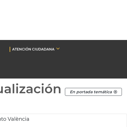
ATENCIÓN CIUDADANA
ualización
En portada temática
to València