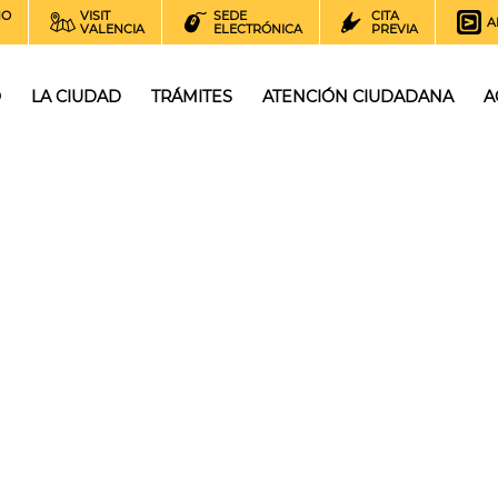
NO
VISIT
SEDE
CITA
A
VALENCIA
ELECTRÓNICA
PREVIA
O
LA CIUDAD
TRÁMITES
ATENCIÓN CIUDADANA
A