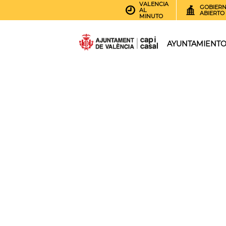
VALENCIA
GOBIER
AL
ABIERTO
MINUTO
AYUNTAMIENT