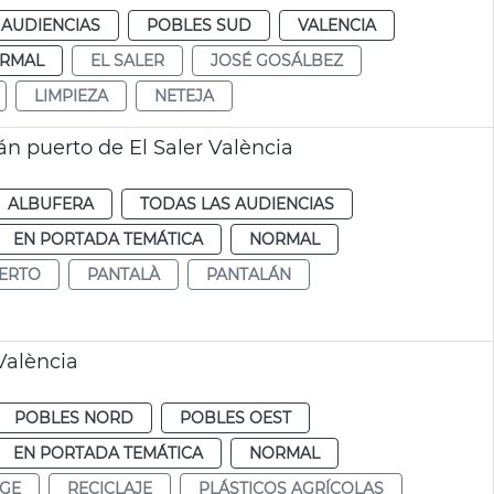
 AUDIENCIAS
POBLES SUD
VALENCIA
RMAL
EL SALER
JOSÉ GOSÁLBEZ
LIMPIEZA
NETEJA
n puerto de El Saler València
ALBUFERA
TODAS LAS AUDIENCIAS
EN PORTADA TEMÁTICA
NORMAL
ERTO
PANTALÀ
PANTALÁN
 València
POBLES NORD
POBLES OEST
EN PORTADA TEMÁTICA
NORMAL
TGE
RECICLAJE
PLÁSTICOS AGRÍCOLAS