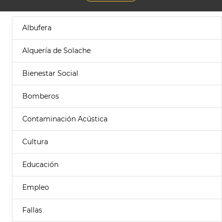
Albufera
Alquería de Solache
Bienestar Social
Bomberos
Contaminación Acústica
Cultura
Educación
Empleo
Fallas