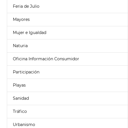
Feria de Julio
Mayores
Mujer e Igualdad
Naturia
Oficina Información Consumidor
Participación
Playas
Sanidad
Tráfico
Urbanismo