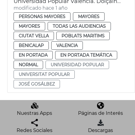
Universidad Popular València. Dolçaina i tabalet
modificado hace 1 año
PERSONAS MAYORES
MAYORES
MAYORES
TODAS LAS AUDIENCIAS
CIUTAT VELLA
POBLATS MARITIMS
BENICALAP
VALENCIA
EN PORTADA
EN PORTADA TEMÁTICA
NORMAL
UNIVERSIDAD POPULAR
UNIVERSITAT POPULAR
JOSÉ GOSÁLBEZ
Nuestras Apps
Páginas de Interés
Redes Sociales
Descargas