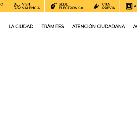
NO
VISIT
SEDE
CITA
A
VALENCIA
ELECTRÓNICA
PREVIA
O
LA CIUDAD
TRÁMITES
ATENCIÓN CIUDADANA
A