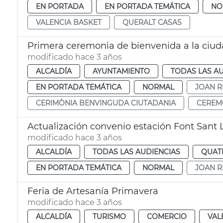
EN PORTADA
EN PORTADA TEMÁTICA
NO
VALENCIA BASKET
QUERALT CASAS
Primera ceremonia de bienvenida a la ciu
modificado hace 3 años
ALCALDÍA
AYUNTAMIENTO
TODAS LAS A
EN PORTADA TEMÁTICA
NORMAL
JOAN R
CERIMÒNIA BENVINGUDA CIUTADANIA
CEREM
Actualización convenio estación Font Sant L
modificado hace 3 años
ALCALDÍA
TODAS LAS AUDIENCIAS
QUAT
EN PORTADA TEMÁTICA
NORMAL
JOAN R
Feria de Artesanía Primavera
modificado hace 3 años
ALCALDÍA
TURISMO
COMERCIO
VAL