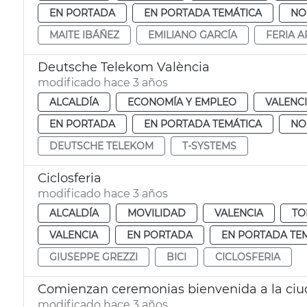
EN PORTADA
EN PORTADA TEMÁTICA
NO
MAITE IBÁÑEZ
EMILIANO GARCÍA
FERIA A
Deutsche Telekom València
modificado hace 3 años
ALCALDÍA
ECONOMÍA Y EMPLEO
VALENC
EN PORTADA
EN PORTADA TEMÁTICA
NO
DEUTSCHE TELEKOM
T-SYSTEMS
Ciclosferia
modificado hace 3 años
ALCALDÍA
MOVILIDAD
VALENCIA
TO
VALENCIA
EN PORTADA
EN PORTADA TE
GIUSEPPE GREZZI
BICI
CICLOSFERIA
Comienzan ceremonias bienvenida a la ci
modificado hace 3 años