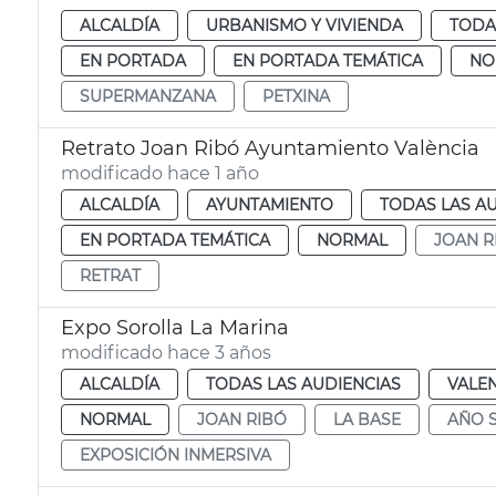
ALCALDÍA
URBANISMO Y VIVIENDA
TODA
EN PORTADA
EN PORTADA TEMÁTICA
NO
SUPERMANZANA
PETXINA
Retrato Joan Ribó Ayuntamiento València
modificado hace 1 año
ALCALDÍA
AYUNTAMIENTO
TODAS LAS A
EN PORTADA TEMÁTICA
NORMAL
JOAN R
RETRAT
Expo Sorolla La Marina
modificado hace 3 años
ALCALDÍA
TODAS LAS AUDIENCIAS
VALE
NORMAL
JOAN RIBÓ
LA BASE
AÑO 
EXPOSICIÓN INMERSIVA