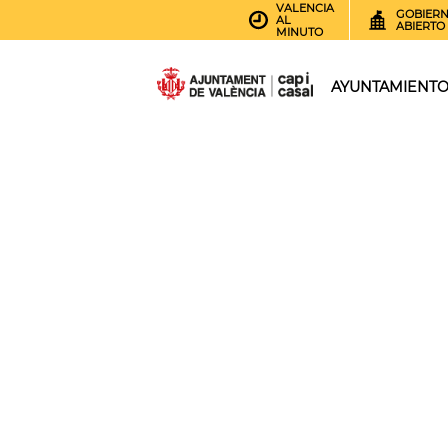
VALENCIA
GOBIER
AL
ABIERTO
MINUTO
AYUNTAMIENT