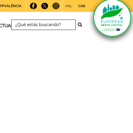
PPVALÈNCIA
VAL
CAS
CTUALIDAD