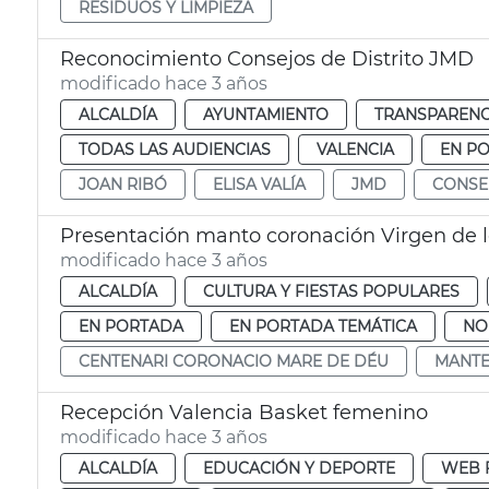
RESIDUOS Y LIMPIEZA
Reconocimiento Consejos de Distrito JMD
modificado hace 3 años
ALCALDÍA
AYUNTAMIENTO
TRANSPARENCI
TODAS LAS AUDIENCIAS
VALENCIA
EN P
JOAN RIBÓ
ELISA VALÍA
JMD
CONSEL
Presentación manto coronación Virgen de
modificado hace 3 años
ALCALDÍA
CULTURA Y FIESTAS POPULARES
EN PORTADA
EN PORTADA TEMÁTICA
NO
CENTENARI CORONACIO MARE DE DÉU
MANTE
Recepción Valencia Basket femenino
modificado hace 3 años
ALCALDÍA
EDUCACIÓN Y DEPORTE
WEB 