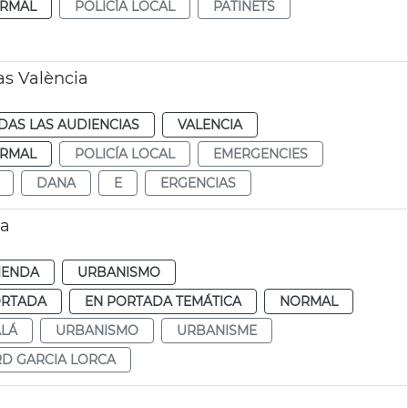
RMAL
POLICÍA LOCAL
PATINETS
as València
DAS LAS AUDIENCIAS
VALENCIA
RMAL
POLICÍA LOCAL
EMERGENCIES
DANA
E
ERGENCIAS
ia
IENDA
URBANISMO
ORTADA
EN PORTADA TEMÁTICA
NORMAL
ALÁ
URBANISMO
URBANISME
D GARCIA LORCA