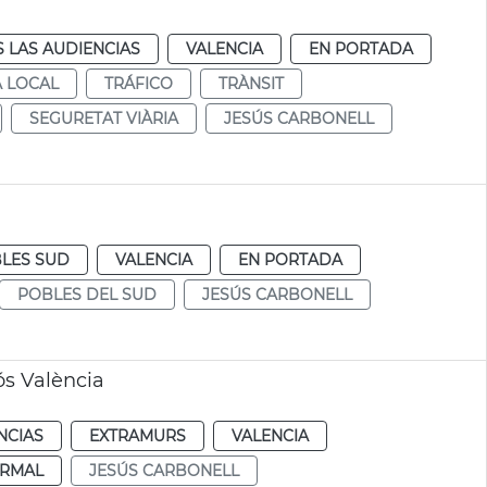
 LAS AUDIENCIAS
VALENCIA
EN PORTADA
A LOCAL
TRÁFICO
TRÀNSIT
SEGURETAT VIÀRIA
JESÚS CARBONELL
LES SUD
VALENCIA
EN PORTADA
POBLES DEL SUD
JESÚS CARBONELL
ós València
NCIAS
EXTRAMURS
VALENCIA
RMAL
JESÚS CARBONELL