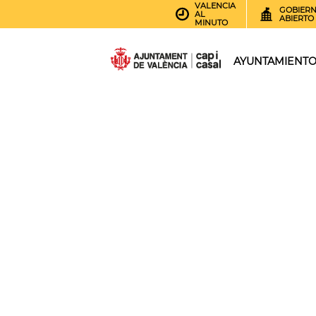
VALENCIA
GOBIER
AL
ABIERTO
MINUTO
AYUNTAMIENT