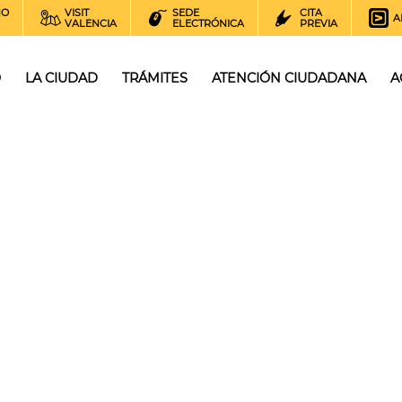
NO
VISIT
SEDE
CITA
A
VALENCIA
ELECTRÓNICA
PREVIA
O
LA CIUDAD
TRÁMITES
ATENCIÓN CIUDADANA
A