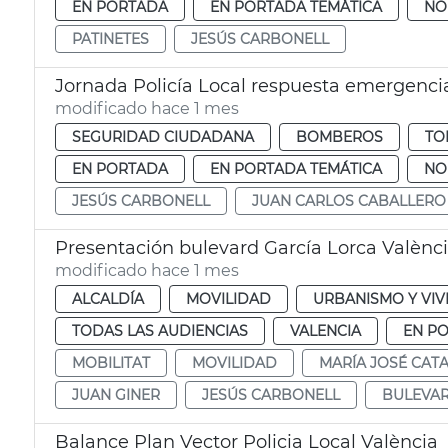
EN PORTADA
EN PORTADA TEMÁTICA
NO
PATINETES
JESÚS CARBONELL
Jornada Policía Local respuesta emergenci
modificado hace 1 mes
SEGURIDAD CIUDADANA
BOMBEROS
TO
EN PORTADA
EN PORTADA TEMÁTICA
NO
JESÚS CARBONELL
JUAN CARLOS CABALLERO
Presentación bulevard García Lorca Valènc
modificado hace 1 mes
ALCALDÍA
MOVILIDAD
URBANISMO Y VIV
TODAS LAS AUDIENCIAS
VALENCIA
EN P
MOBILITAT
MOVILIDAD
MARÍA JOSÉ CAT
JUAN GINER
JESÚS CARBONELL
BULEVAR
Balance Plan Vector Policia Local València