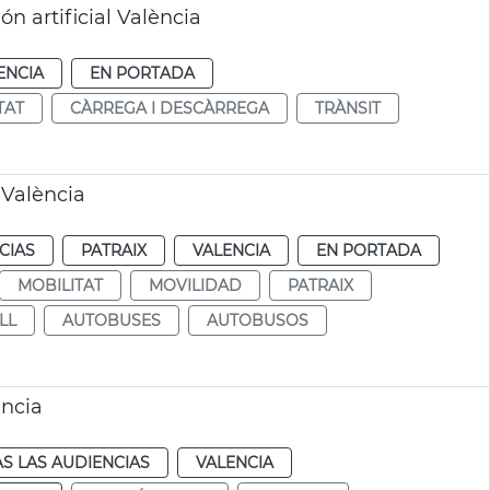
n artificial València
ENCIA
EN PORTADA
TAT
CÀRREGA I DESCÀRREGA
TRÀNSIT
 València
CIAS
PATRAIX
VALENCIA
EN PORTADA
MOBILITAT
MOVILIDAD
PATRAIX
LL
AUTOBUSES
AUTOBUSOS
ència
S LAS AUDIENCIAS
VALENCIA