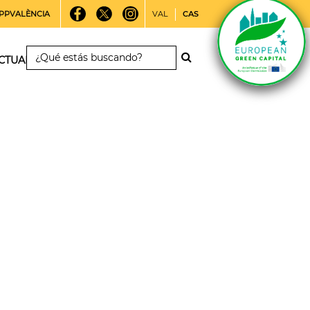
PPVALÈNCIA
VAL
CAS
CTUALIDAD