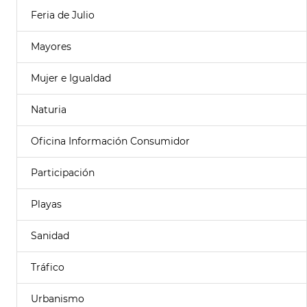
Feria de Julio
Mayores
Mujer e Igualdad
Naturia
Oficina Información Consumidor
Participación
Playas
Sanidad
Tráfico
Urbanismo