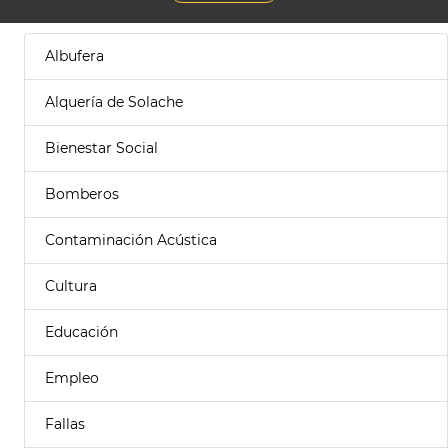
Albufera
Alquería de Solache
Bienestar Social
Bomberos
Contaminación Acústica
Cultura
Educación
Empleo
Fallas