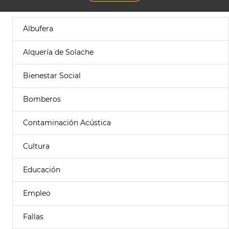
Albufera
Alquería de Solache
Bienestar Social
Bomberos
Contaminación Acústica
Cultura
Educación
Empleo
Fallas