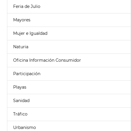
Feria de Julio
Mayores
Mujer e Igualdad
Naturia
Oficina Información Consumidor
Participación
Playas
Sanidad
Tráfico
Urbanismo