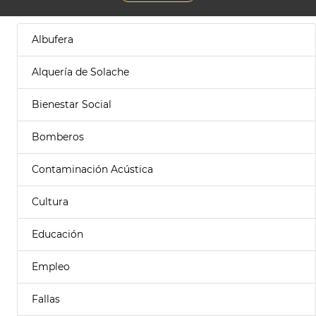
Albufera
Alquería de Solache
Bienestar Social
Bomberos
Contaminación Acústica
Cultura
Educación
Empleo
Fallas