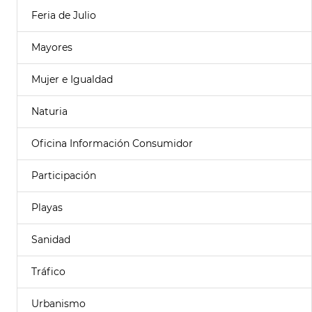
Feria de Julio
Mayores
Mujer e Igualdad
Naturia
Oficina Información Consumidor
Participación
Playas
Sanidad
Tráfico
Urbanismo