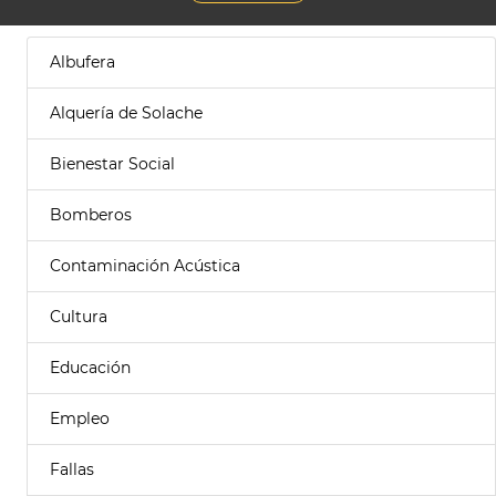
Albufera
Alquería de Solache
Bienestar Social
Bomberos
Contaminación Acústica
Cultura
Educación
Empleo
Fallas