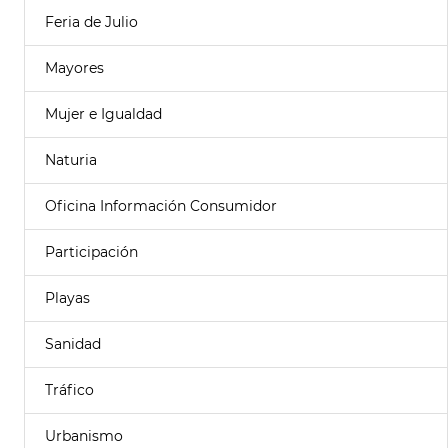
Feria de Julio
Mayores
Mujer e Igualdad
Naturia
Oficina Información Consumidor
Participación
Playas
Sanidad
Tráfico
Urbanismo