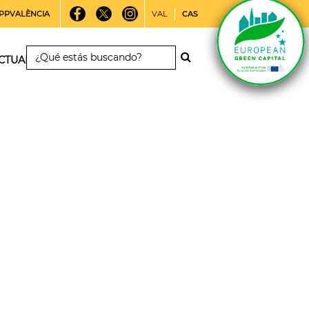
PPVALÈNCIA
VAL
CAS
CTUALIDAD