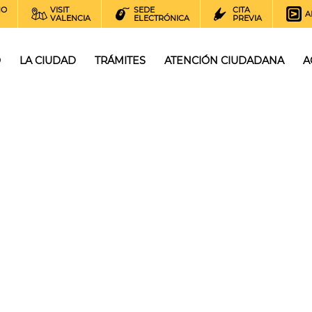
NO
VISIT
SEDE
CITA
A
VALENCIA
ELECTRÓNICA
PREVIA
O
LA CIUDAD
TRÁMITES
ATENCIÓN CIUDADANA
A