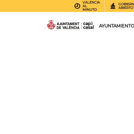
VALENCIA
GOBIER
AL
ABIERTO
MINUTO
AYUNTAMIENT