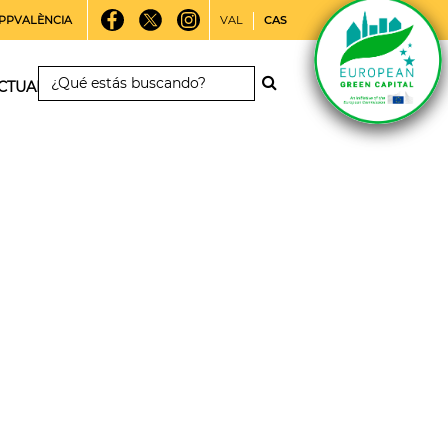
PPVALÈNCIA
VAL
CAS
CTUALIDAD