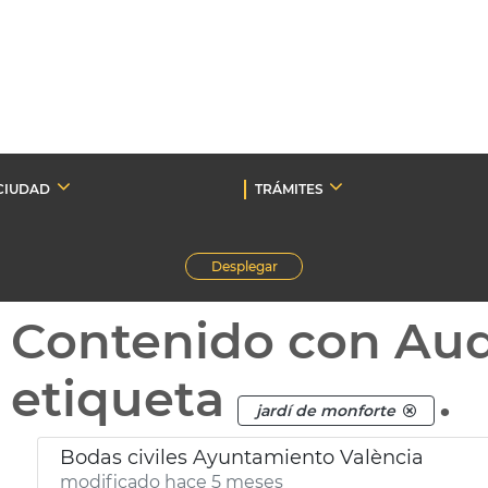
CIUDAD
TRÁMITES
Desplegar
Contenido con Au
etiqueta
.
jardí de monforte
Bodas civiles Ayuntamiento València
modificado hace 5 meses