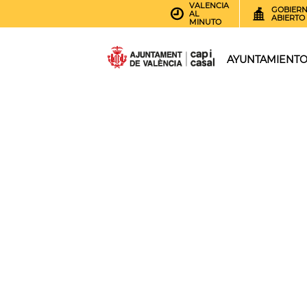
VALENCIA
GOBIER
AL
ABIERTO
MINUTO
AYUNTAMIENT