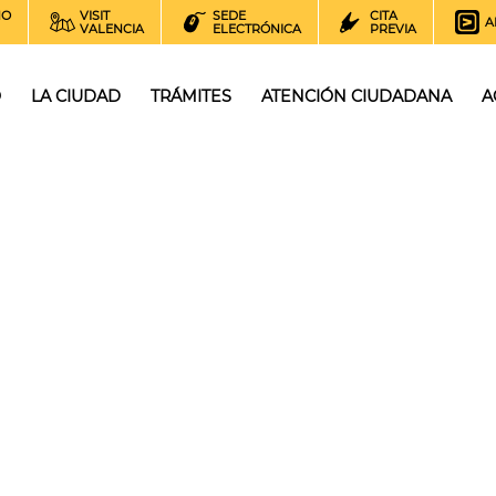
NO
VISIT
SEDE
CITA
A
VALENCIA
ELECTRÓNICA
PREVIA
O
LA CIUDAD
TRÁMITES
ATENCIÓN CIUDADANA
A