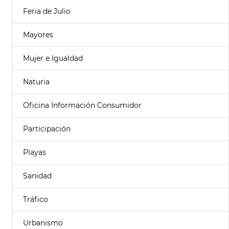
Feria de Julio
Mayores
Mujer e Igualdad
Naturia
Oficina Información Consumidor
Participación
Playas
Sanidad
Tráfico
Urbanismo