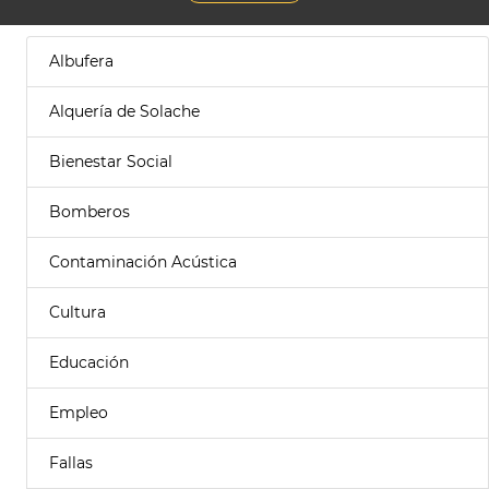
Albufera
Alquería de Solache
Bienestar Social
Bomberos
Contaminación Acústica
Cultura
Educación
Empleo
Fallas