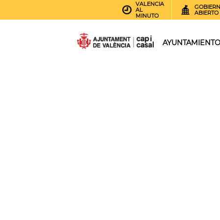
VALENCIA
GOBIER
AL
ABIERTO
MINUTO
AYUNTAMIENT