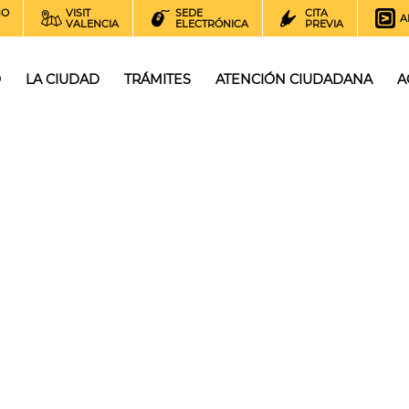
NO
VISIT
SEDE
CITA
A
VALENCIA
ELECTRÓNICA
PREVIA
O
LA CIUDAD
TRÁMITES
ATENCIÓN CIUDADANA
A