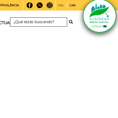
PPVALÈNCIA
VAL
CAS
CTUALIDAD