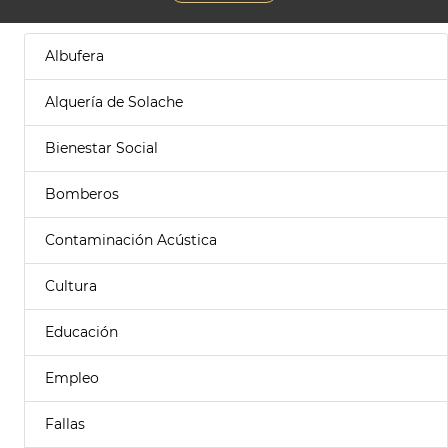
Albufera
Alquería de Solache
Bienestar Social
Bomberos
Contaminación Acústica
Cultura
Educación
Empleo
Fallas