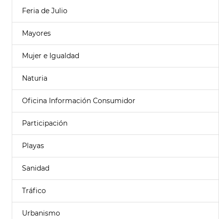
Feria de Julio
Mayores
Mujer e Igualdad
Naturia
Oficina Información Consumidor
Participación
Playas
Sanidad
Tráfico
Urbanismo