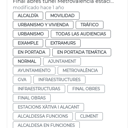
Final abres túnel Metrovalencia estaciones de Xàtiva y Alicante
modificado hace 1 año
ALCALDÍA
MOVILIDAD
URBANISMO Y VIVIENDA
TRÁFICO
URBANISMO
TODAS LAS AUDIENCIAS
EIXAMPLE
EXTRAMURS
EN PORTADA
EN PORTADA TEMÁTICA
NORMAL
AJUNTAMENT
AYUNTAMIENTO
METROVALÈNCIA
GVA
INFRAESTRUCTURES
INFRAESTRUCTURAS
FINAL OBRES
FINAL OBRAS
ESTACIONS XÀTIVA I ALACANT
ALCALDESSA FUNCIONS
CLIMENT
ALCALDESA EN FUNCIONES