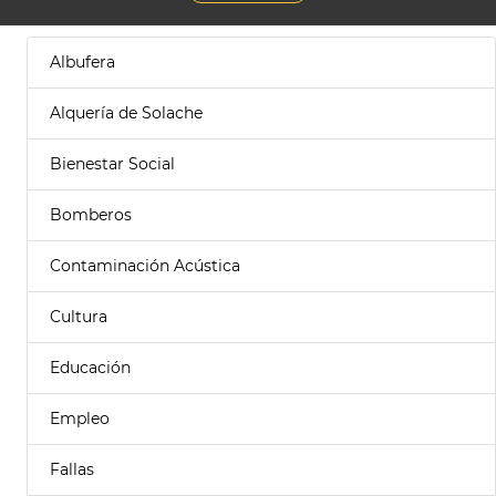
Albufera
Alquería de Solache
Bienestar Social
Bomberos
Contaminación Acústica
Cultura
Educación
Empleo
Fallas