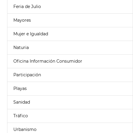
Feria de Julio
Mayores
Mujer e Igualdad
Naturia
Oficina Información Consumidor
Participación
Playas
Sanidad
Tráfico
Urbanismo