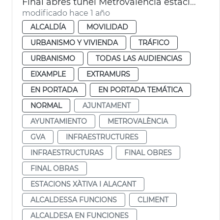
Final abres túnel Metrovalencia estaciones de Xàtiva y Alicante
modificado hace 1 año
ALCALDÍA
MOVILIDAD
URBANISMO Y VIVIENDA
TRÁFICO
URBANISMO
TODAS LAS AUDIENCIAS
EIXAMPLE
EXTRAMURS
EN PORTADA
EN PORTADA TEMÁTICA
NORMAL
AJUNTAMENT
AYUNTAMIENTO
METROVALÈNCIA
GVA
INFRAESTRUCTURES
INFRAESTRUCTURAS
FINAL OBRES
FINAL OBRAS
ESTACIONS XÀTIVA I ALACANT
ALCALDESSA FUNCIONS
CLIMENT
ALCALDESA EN FUNCIONES