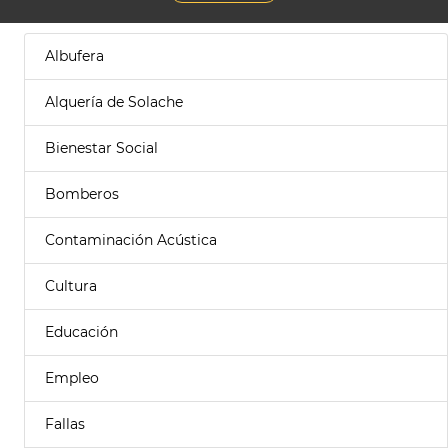
Albufera
Alquería de Solache
Bienestar Social
Bomberos
Contaminación Acústica
Cultura
Educación
Empleo
Fallas