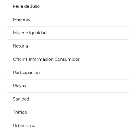
Feria de Julio
Mayores
Mujer e Igualdad
Naturia
Oficina Información Consumidor
Participación
Playas
Sanidad
Tráfico
Urbanismo