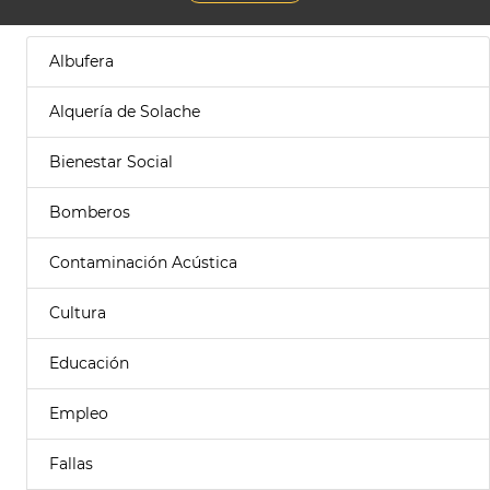
Albufera
Alquería de Solache
Bienestar Social
Bomberos
Contaminación Acústica
Cultura
Educación
Empleo
Fallas