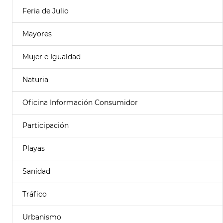
Feria de Julio
Mayores
Mujer e Igualdad
Naturia
Oficina Información Consumidor
Participación
Playas
Sanidad
Tráfico
Urbanismo