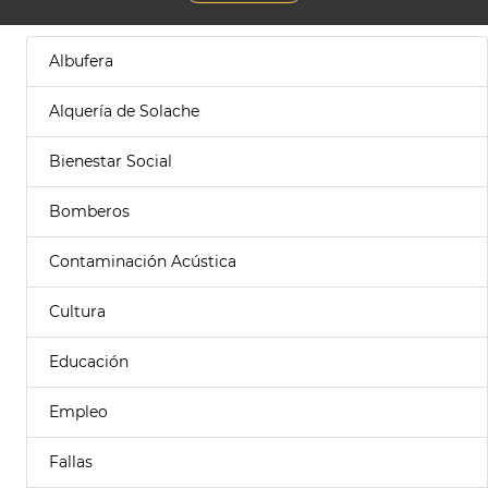
Albufera
Alquería de Solache
Bienestar Social
Bomberos
Contaminación Acústica
Cultura
Educación
Empleo
Fallas