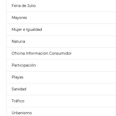
Feria de Julio
Mayores
Mujer e Igualdad
Naturia
Oficina Información Consumidor
Participación
Playas
Sanidad
Tráfico
Urbanismo