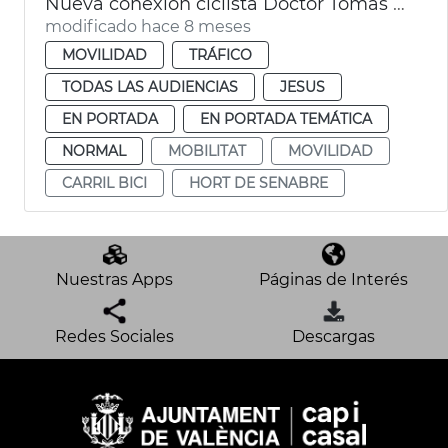
Nueva conexión ciclista Doctor Tomás Sala València
modificado hace 8 meses
MOVILIDAD
TRÁFICO
TODAS LAS AUDIENCIAS
JESUS
EN PORTADA
EN PORTADA TEMÁTICA
NORMAL
MOBILITAT
MOVILIDAD
CARRIL BICI
HORT DE SENABRE
Nuestras Apps
Páginas de Interés
Redes Sociales
Descargas