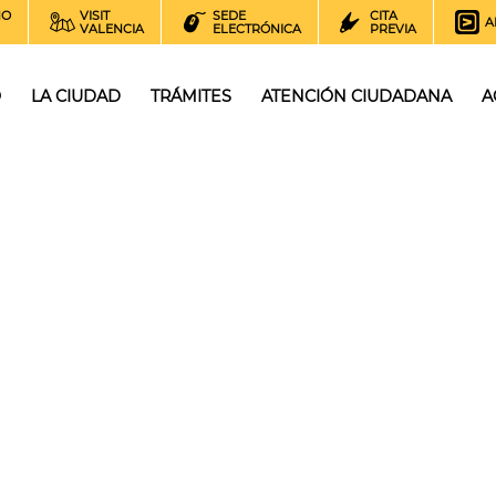
NO
VISIT
SEDE
CITA
A
VALENCIA
ELECTRÓNICA
PREVIA
O
LA CIUDAD
TRÁMITES
ATENCIÓN CIUDADANA
A