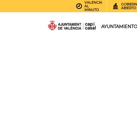
VALENCIA
GOBIER
AL
ABIERTO
MINUTO
AYUNTAMIENT