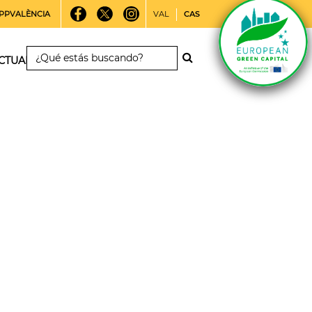
PPVALÈNCIA
VAL
CAS
CTUALIDAD