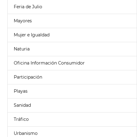
Feria de Julio
Mayores
Mujer e Igualdad
Naturia
Oficina Información Consumidor
Participación
Playas
Sanidad
Tráfico
Urbanismo