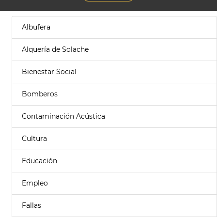
Albufera
Alquería de Solache
Bienestar Social
Bomberos
Contaminación Acústica
Cultura
Educación
Empleo
Fallas