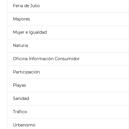
Feria de Julio
Mayores
Mujer e Igualdad
Naturia
Oficina Información Consumidor
Participación
Playas
Sanidad
Tráfico
Urbanismo