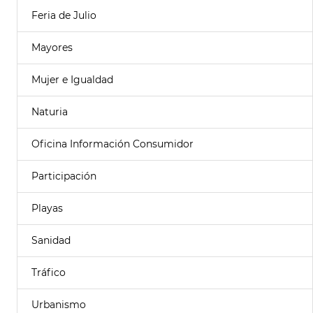
Feria de Julio
Mayores
Mujer e Igualdad
Naturia
Oficina Información Consumidor
Participación
Playas
Sanidad
Tráfico
Urbanismo