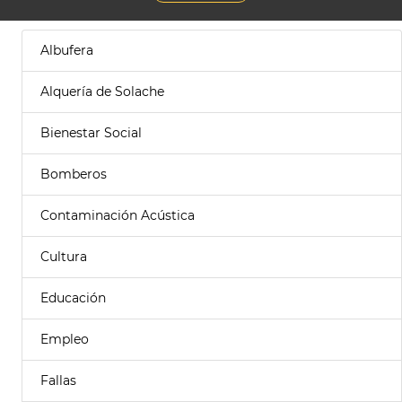
Albufera
Alquería de Solache
Bienestar Social
Bomberos
Contaminación Acústica
Cultura
Educación
Empleo
Fallas