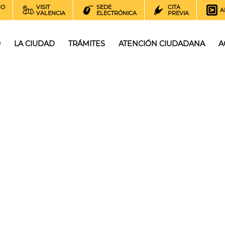
NO
VISIT
SEDE
CITA
A
VALENCIA
ELECTRÓNICA
PREVIA
O
LA CIUDAD
TRÁMITES
ATENCIÓN CIUDADANA
A