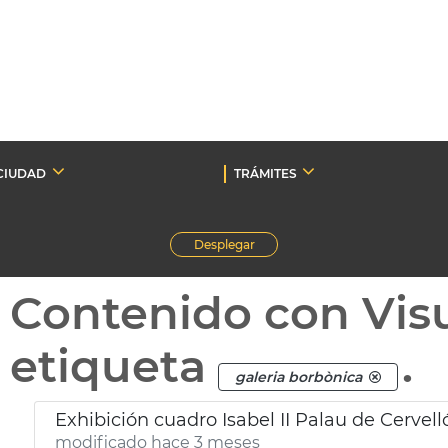
CIUDAD
TRÁMITES
Desplegar
Contenido con Vis
etiqueta
.
galeria borbònica
Exhibición cuadro Isabel II Palau de Cervell
modificado hace 3 meses