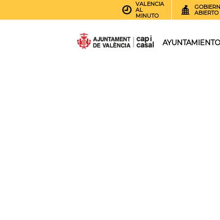
VALENCIA
GOBIER
AL
ABIERTO
MINUTO
AYUNTAMIENT