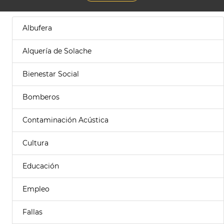
Albufera
Alquería de Solache
Bienestar Social
Bomberos
Contaminación Acústica
Cultura
Educación
Empleo
Fallas