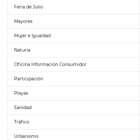
Feria de Julio
Mayores
Mujer e Igualdad
Naturia
Oficina Información Consumidor
Participación
Playas
Sanidad
Tráfico
Urbanismo