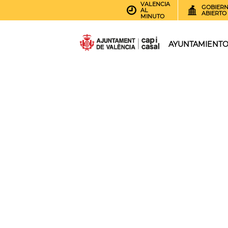
VALENCIA
GOBIER
AL
ABIERTO
MINUTO
AYUNTAMIENT