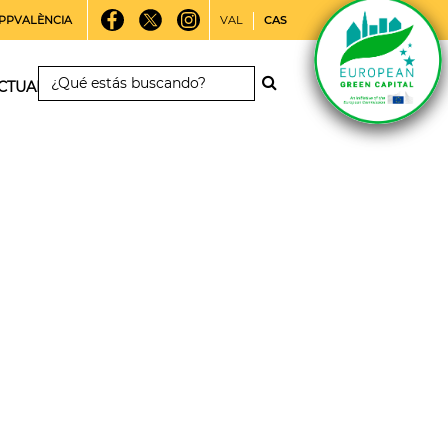
PPVALÈNCIA
VAL
CAS
CTUALIDAD