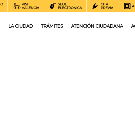
NO
VISIT
SEDE
CITA
A
VALENCIA
ELECTRÓNICA
PREVIA
O
LA CIUDAD
TRÁMITES
ATENCIÓN CIUDADANA
A