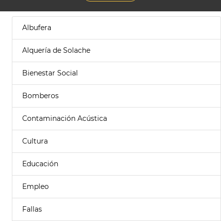
Albufera
Alquería de Solache
Bienestar Social
Bomberos
Contaminación Acústica
Cultura
Educación
Empleo
Fallas