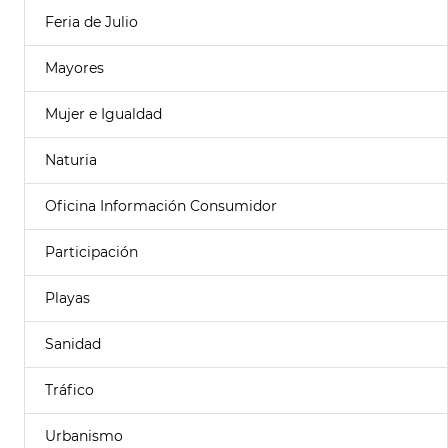
Feria de Julio
Mayores
Mujer e Igualdad
Naturia
Oficina Información Consumidor
Participación
Playas
Sanidad
Tráfico
Urbanismo