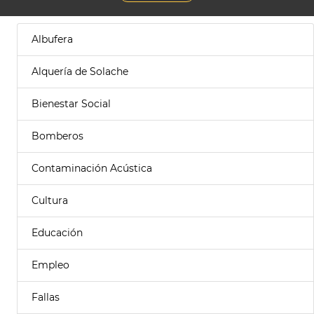
Albufera
Alquería de Solache
Bienestar Social
Bomberos
Contaminación Acústica
Cultura
Educación
Empleo
Fallas