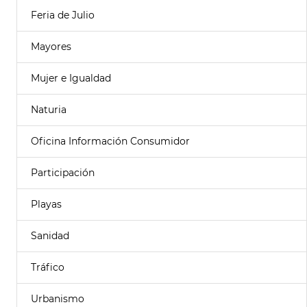
Feria de Julio
Mayores
Mujer e Igualdad
Naturia
Oficina Información Consumidor
Participación
Playas
Sanidad
Tráfico
Urbanismo