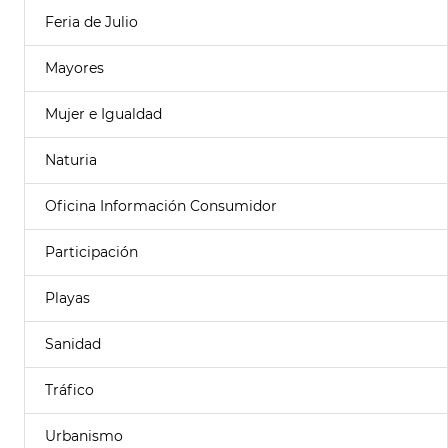
Feria de Julio
Mayores
Mujer e Igualdad
Naturia
Oficina Información Consumidor
Participación
Playas
Sanidad
Tráfico
Urbanismo