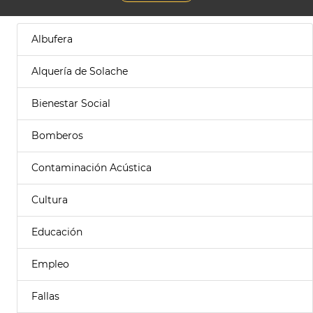
Albufera
Alquería de Solache
Bienestar Social
Bomberos
Contaminación Acústica
Cultura
Educación
Empleo
Fallas