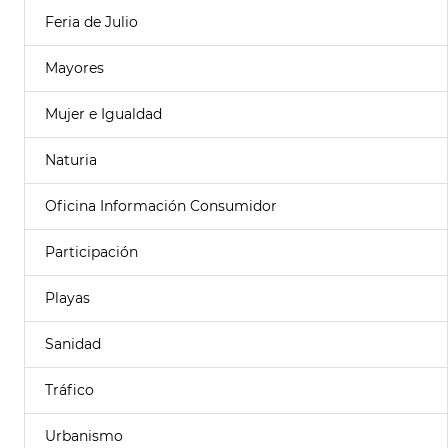
Feria de Julio
Mayores
Mujer e Igualdad
Naturia
Oficina Información Consumidor
Participación
Playas
Sanidad
Tráfico
Urbanismo