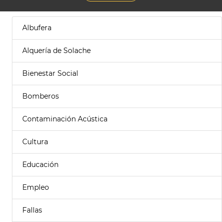
Albufera
Alquería de Solache
Bienestar Social
Bomberos
Contaminación Acústica
Cultura
Educación
Empleo
Fallas