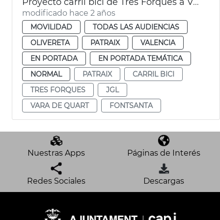
Proyecto carril bici de Tres Forques a Vara de Quart
modificado hace 2 años
MOVILIDAD
TODAS LAS AUDIENCIAS
OLIVERETA
PATRAIX
VALENCIA
EN PORTADA
EN PORTADA TEMÁTICA
NORMAL
PATRAIX
CARRIL BICI
TRES FORQUES
JGL
VARA DE QUART
FONTSANTA
Nuestras Apps
Páginas de Interés
Redes Sociales
Descargas