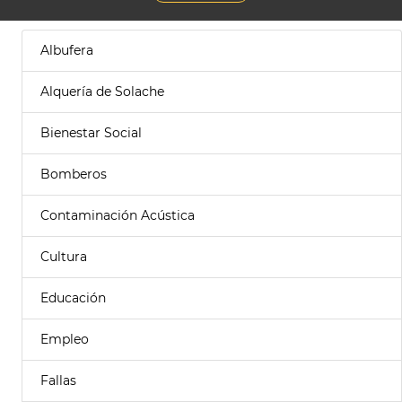
Albufera
Alquería de Solache
Bienestar Social
Bomberos
Contaminación Acústica
Cultura
Educación
Empleo
Fallas