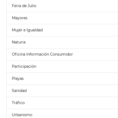
Feria de Julio
Mayores
Mujer e Igualdad
Naturia
Oficina Información Consumidor
Participación
Playas
Sanidad
Tráfico
Urbanismo