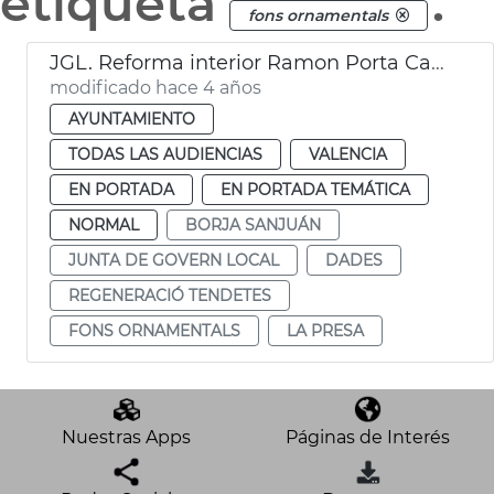
etiqueta
.
fons ornamentals
JGL. Reforma interior Ramon Porta Carrasco
modificado hace 4 años
AYUNTAMIENTO
TODAS LAS AUDIENCIAS
VALENCIA
EN PORTADA
EN PORTADA TEMÁTICA
NORMAL
BORJA SANJUÁN
JUNTA DE GOVERN LOCAL
DADES
REGENERACIÓ TENDETES
FONS ORNAMENTALS
LA PRESA
Nuestras Apps
Páginas de Interés